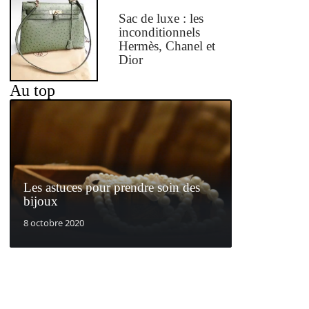
Sac de luxe : les
inconditionnels
Hermès, Chanel et
Dior
Au top
Les astuces pour prendre soin des
bijoux
8 octobre 2020