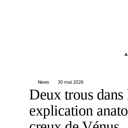
A
30 mai 2026
News
Deux trous dans l
explication anat
creux de Vénus