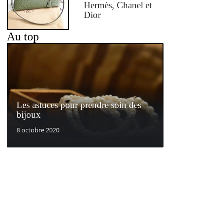
Hermès, Chanel et
Dior
Au top
Les astuces pour prendre soin des
bijoux
8 octobre 2020