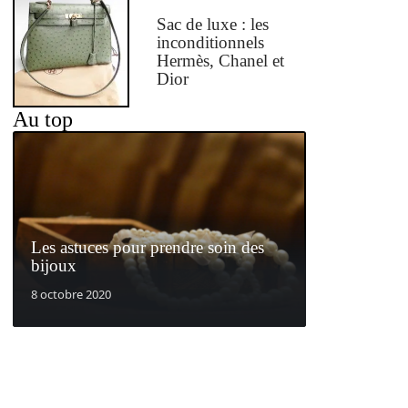
Sac de luxe : les
inconditionnels
Hermès, Chanel et
Dior
Au top
Les astuces pour prendre soin des
bijoux
8 octobre 2020