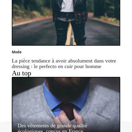
Mode
La pièce tendance à avoir absolument dans votre
dressing : le perfecto en cuir pour homme
Au top
Des vêtements de grande qualité
Contact
Mentions légales
Sitemap
écologiques, conçus en France