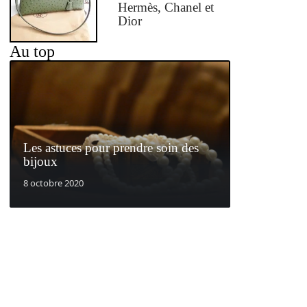
Hermès, Chanel et
Dior
Au top
Les astuces pour prendre soin des
bijoux
8 octobre 2020