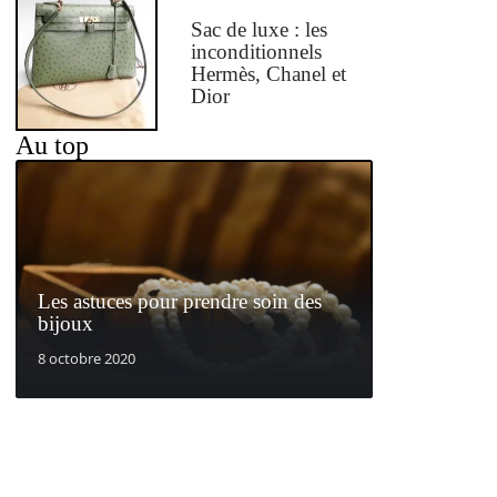
Sac de luxe : les
inconditionnels
Hermès, Chanel et
Dior
Au top
Les astuces pour prendre soin des
bijoux
8 octobre 2020