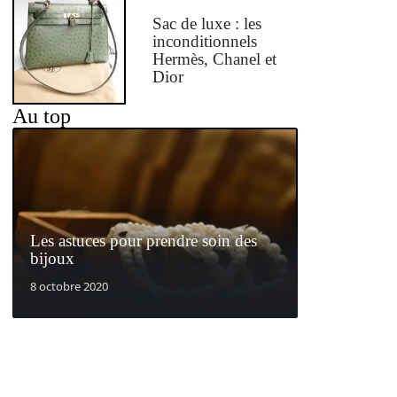
Sac de luxe : les
inconditionnels
Hermès, Chanel et
Dior
Au top
Les astuces pour prendre soin des
bijoux
8 octobre 2020