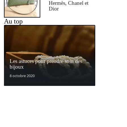
Hermès, Chanel et
Dior
Au top
Les astuces pour prendre soin des
bijoux
8 octobre 2020