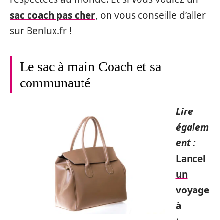
sac coach pas cher
, on vous conseille d’aller
sur Benlux.fr !
Le sac à main Coach et sa
communauté
Lire
égalem
ent :
Lancel
un
voyage
à