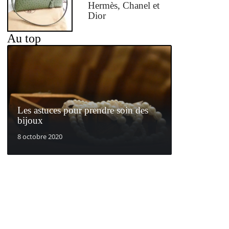
Hermès, Chanel et
Dior
Au top
Les astuces pour prendre soin des
bijoux
8 octobre 2020