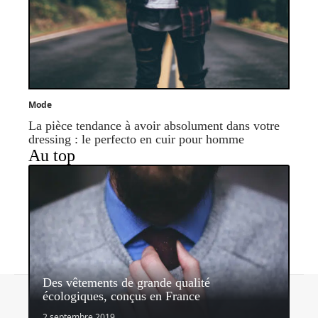
Mode
La pièce tendance à avoir absolument dans votre
dressing : le perfecto en cuir pour homme
Au top
Des vêtements de grande qualité
Contact
Mentions légales
Sitemap
écologiques, conçus en France
© 2026 | blog2mode.com
2 septembre 2019