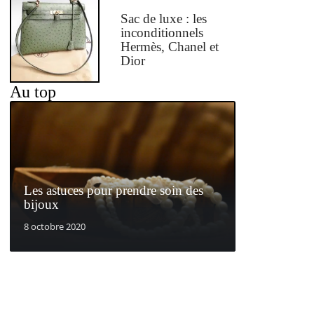
Sac de luxe : les
inconditionnels
Hermès, Chanel et
Dior
Au top
Les astuces pour prendre soin des
bijoux
8 octobre 2020