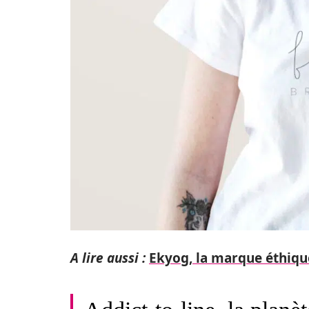
A lire aussi :
Ekyog, la marque éthique