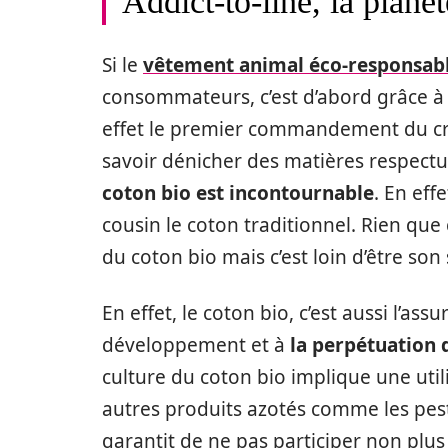
Addict-to-line, la planèt
Si le
vêtement animal éco-responsable
consommateurs, c’est d’abord grâce à 
effet le premier commandement du cr
savoir dénicher des matières respectu
coton bio est incontournable
. En ef
cousin le coton traditionnel. Rien que c
du coton bio mais c’est loin d’être son
En effet, le coton bio, c’est aussi l’as
développement et à
la perpétuation 
culture du coton bio implique une uti
autres produits azotés comme les pest
garantit de ne pas participer non plu