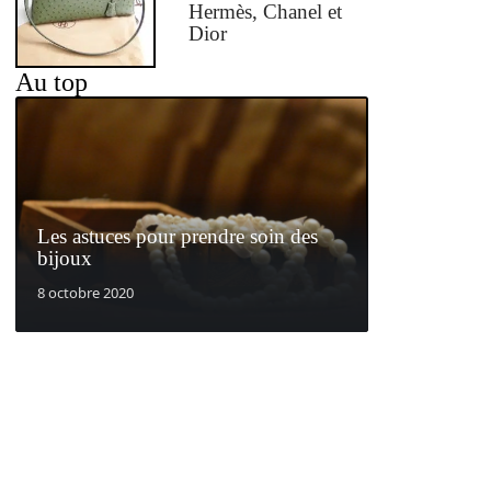
Hermès, Chanel et
Dior
Au top
Les astuces pour prendre soin des
bijoux
8 octobre 2020