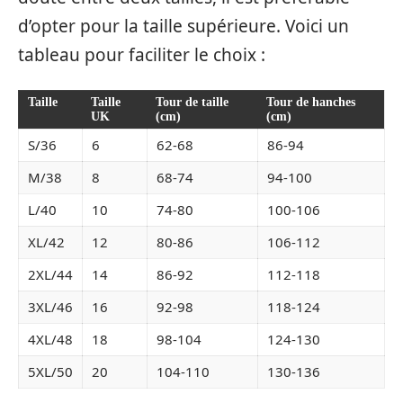
d’opter pour la taille supérieure. Voici un
tableau pour faciliter le choix :
Taille
Taille
Tour de taille
Tour de hanches
UK
(cm)
(cm)
S/36
6
62-68
86-94
M/38
8
68-74
94-100
L/40
10
74-80
100-106
XL/42
12
80-86
106-112
2XL/44
14
86-92
112-118
3XL/46
16
92-98
118-124
4XL/48
18
98-104
124-130
5XL/50
20
104-110
130-136