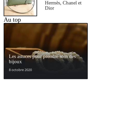
Hermès, Chanel et
Dior
Au top
Les astuces pour prendre soin des
bijoux
8 octobre 2020