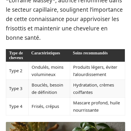
*Lorraine Massey*, autrice renommée dans
le secteur capillaire, soulignent l’importance
de cette connaissance pour apprivoiser les
frisottis et maintenir une chevelure en
bonne santé.
Type de
Caractéristiques
Soins recommandés
cheveux
Ondulés, moins
Produits légers, éviter
Type 2
volumineux
l’alourdissement
Bouclés, besoin
Hydratation, crèmes
Type 3
de définition
coiffantes
Mascare profond, huile
Type 4
Frisés, crépus
nourrissante