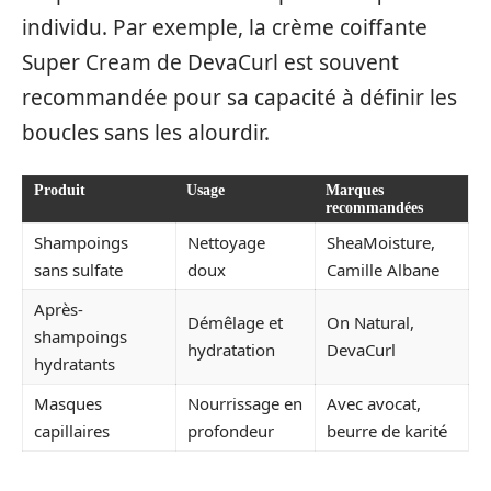
individu. Par exemple, la crème coiffante
Super Cream de DevaCurl est souvent
recommandée pour sa capacité à définir les
boucles sans les alourdir.
Produit
Usage
Marques
recommandées
Shampoings
Nettoyage
SheaMoisture,
sans sulfate
doux
Camille Albane
Après-
Démêlage et
On Natural,
shampoings
hydratation
DevaCurl
hydratants
Masques
Nourrissage en
Avec avocat,
capillaires
profondeur
beurre de karité