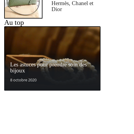
Hermès, Chanel et
Dior
Au top
Les astuces pour prendre soin des
bijoux
8 octobre 2020