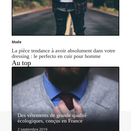
Mode
La pièce tendance à avoir absolument dans votre
dressing : le perfecto en cuir pour homme
Au top
Des vêtements de grande qualité
Contact
Mentions légales
Sitemap
écologiques, conçus en France
© 2026 | blog2mode.com
2 septembre 2019