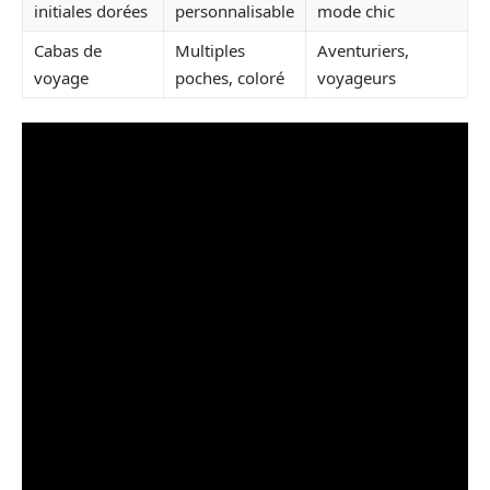
initiales dorées
personnalisable
mode chic
Cabas de
Multiples
Aventuriers,
voyage
poches, coloré
voyageurs