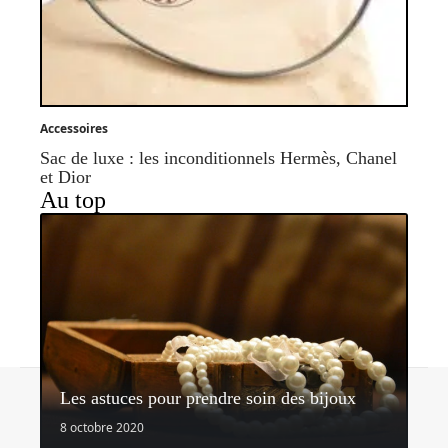
Accessoires
Sac de luxe : les inconditionnels Hermès, Chanel
et Dior
Au top
Contact
Mentions légales
Sitemap
Les astuces pour prendre soin des bijoux
© 2026 | blog2mode.com
8 octobre 2020