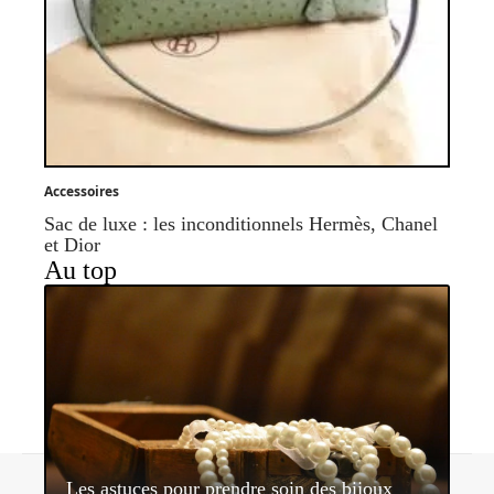
Accessoires
Sac de luxe : les inconditionnels Hermès, Chanel
et Dior
Au top
Contact
Mentions légales
Sitemap
Les astuces pour prendre soin des bijoux