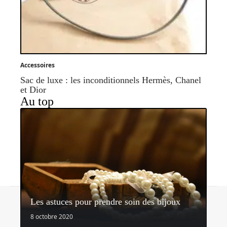
Accessoires
Sac de luxe : les inconditionnels Hermès, Chanel
et Dior
Au top
Contact
Mentions légales
Sitemap
Les astuces pour prendre soin des bijoux
© 2026 | blog2mode.com
8 octobre 2020