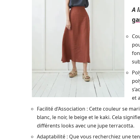
A l
ga
Cou
pou
fon
subt
Pol
pol
s’a
et 
Facilité d’Association : Cette couleur se ma
blanc, le noir, le beige et le kaki. Cela sig
différents looks avec une jupe terracotta.
Adaptabilité : Que vous recherchiez une te