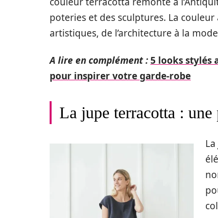
couleur terracotta remonte à l’Antiquité
poteries et des sculptures. La couleu
artistiques, de l’architecture à la mode
A lire en complément :
5 looks stylé
pour inspirer votre garde-robe
La jupe terracotta : une
La
él
no
po
co