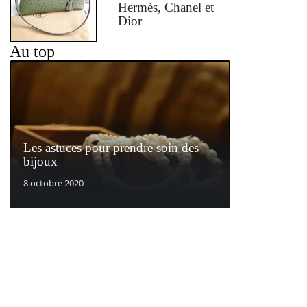
Hermès, Chanel et
Dior
Au top
Les astuces pour prendre soin des
bijoux
8 octobre 2020