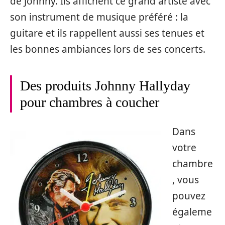
de Johnny. Ils affichent ce grand artiste avec
son instrument de musique préféré : la
guitare et ils rappellent aussi ses tenues et
les bonnes ambiances lors de ses concerts.
Des produits Johnny Hallyday
pour chambres à coucher
Dans
votre
chambre
, vous
pouvez
égaleme