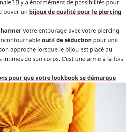
nale ? Il y a énormément de possibilités pour
à trouver un
bijoux de qualité pour le piercing
charmer
votre entourage avec votre piercing
. Incontournable
outil de séduction
pour une
 son approche lorsque le bijou est placé au
s intimes de son corps. C’est une arme à la fois
tions pour que votre lookbook se démarque