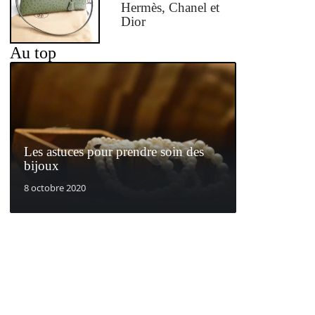
Hermès, Chanel et
Dior
Au top
Les astuces pour prendre soin des
bijoux
8 octobre 2020