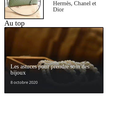
Hermès, Chanel et
Dior
Au top
Les astuces pour prendre soin des
bijoux
8 octobre 2020