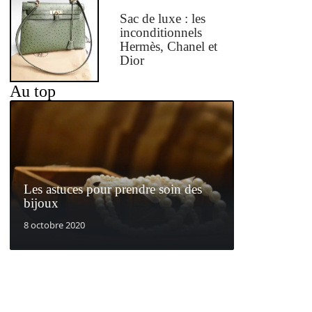
Sac de luxe : les
inconditionnels
Hermès, Chanel et
Dior
Au top
Les astuces pour prendre soin des
bijoux
8 octobre 2020