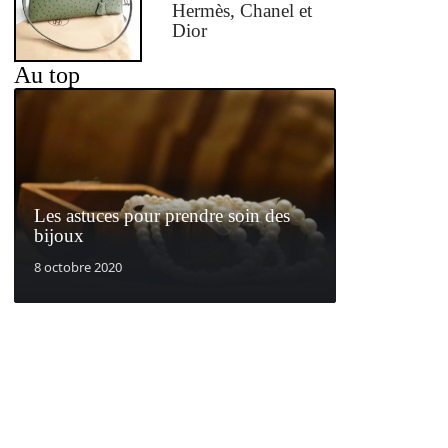
Hermès, Chanel et
Dior
Au top
Les astuces pour prendre soin des
bijoux
8 octobre 2020