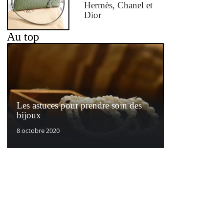
Hermès, Chanel et
Dior
Au top
Les astuces pour prendre soin des
bijoux
8 octobre 2020