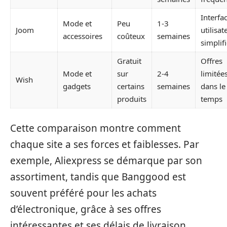
Interfa
Mode et
Peu
1-3
Joom
utilisat
accessoires
coûteux
semaines
simplif
Gratuit
Offres
Mode et
sur
2-4
limitée
Wish
gadgets
certains
semaines
dans le
produits
temps
Cette comparaison montre comment
chaque site a ses forces et faiblesses. Par
exemple, Aliexpress se démarque par son
assortiment, tandis que Banggood est
souvent préféré pour les achats
d’électronique, grâce à ses offres
intéressantes et ses délais de livraison