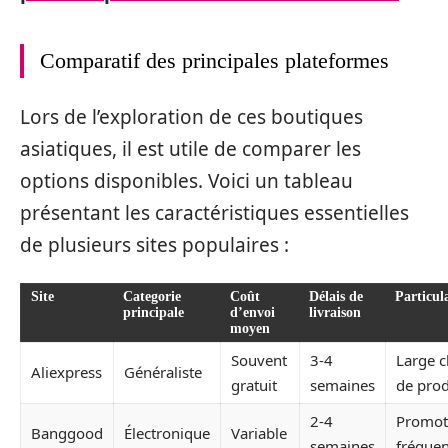
Comparatif des principales plateformes
Lors de l’exploration de ces boutiques
asiatiques, il est utile de comparer les
options disponibles. Voici un tableau
présentant les caractéristiques essentielles
de plusieurs sites populaires :
Site
Categorie
Coût
Délais de
Particula
principale
d’envoi
livraison
moyen
Souvent
3-4
Large c
Aliexpress
Généraliste
gratuit
semaines
de prod
2-4
Promot
Banggood
Électronique
Variable
semaines
fréquen