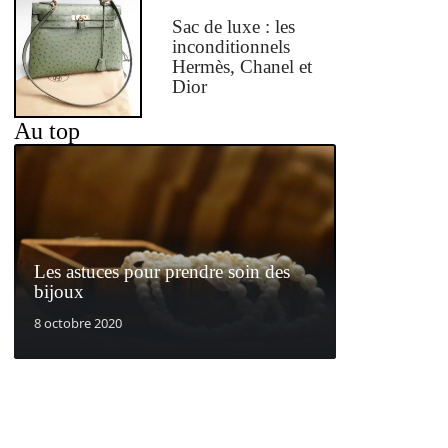
Sac de luxe : les
inconditionnels
Hermès, Chanel et
Dior
Au top
Les astuces pour prendre soin des
bijoux
8 octobre 2020