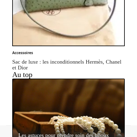
Accessoires
Sac de luxe : les inconditionnels Hermès, Chanel
et Dior
Au top
Contact
Mentions légales
Sitemap
Les astuces pour prendre soin des bijoux