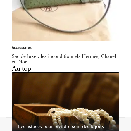
Accessoires
Sac de luxe : les inconditionnels Hermès, Chanel
et Dior
Au top
Contact
Mentions légales
Sitemap
Les astuces pour prendre soin des bijoux