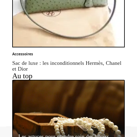
Accessoires
Sac de luxe : les inconditionnels Hermès, Chanel
et Dior
Au top
Contact
Mentions légales
Sitemap
Les astuces pour prendre soin des bijoux