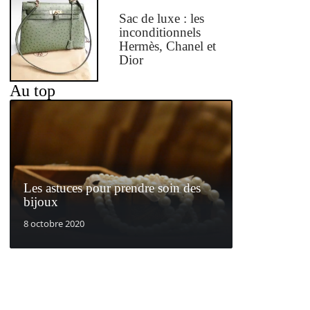
Sac de luxe : les
inconditionnels
Hermès, Chanel et
Dior
Au top
Les astuces pour prendre soin des
bijoux
8 octobre 2020