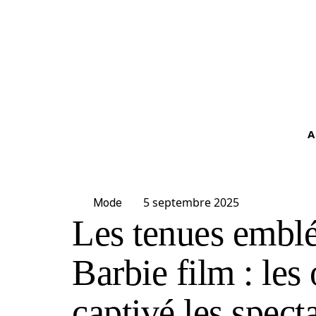
A
5 septembre 2025
Mode
Les tenues embl
Barbie film : les 
captivé les spect