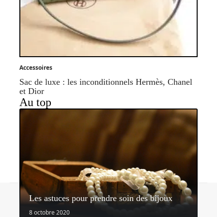
Accessoires
Sac de luxe : les inconditionnels Hermès, Chanel
et Dior
Au top
Contact
Mentions légales
Sitemap
Les astuces pour prendre soin des bijoux
© 2026 | blog2mode.com
8 octobre 2020