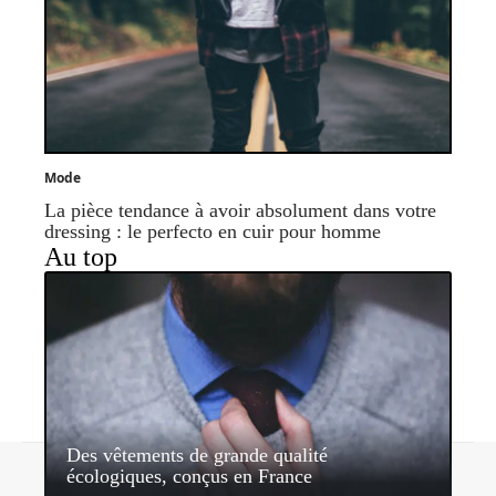
Mode
La pièce tendance à avoir absolument dans votre
dressing : le perfecto en cuir pour homme
Au top
Des vêtements de grande qualité
Contact
Mentions légales
Sitemap
écologiques, conçus en France