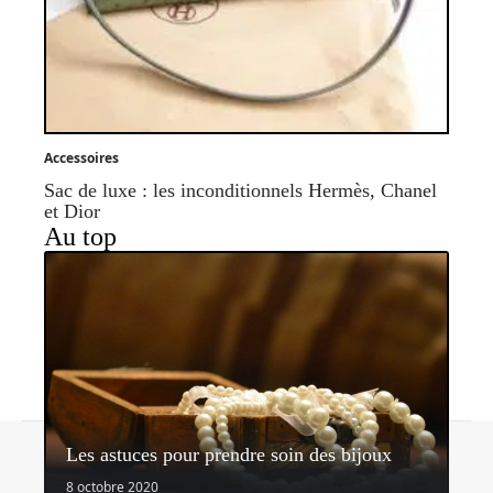
Accessoires
Sac de luxe : les inconditionnels Hermès, Chanel
et Dior
Au top
Contact
Mentions légales
Sitemap
Les astuces pour prendre soin des bijoux
© 2026 | blog2mode.com
8 octobre 2020