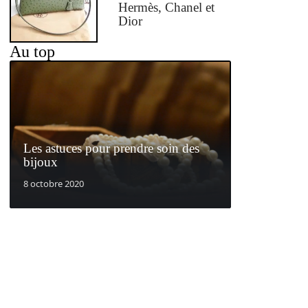
Hermès, Chanel et
Dior
Au top
Les astuces pour prendre soin des
bijoux
8 octobre 2020