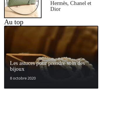
Hermès, Chanel et
Dior
Au top
Les astuces pour prendre soin des
bijoux
8 octobre 2020