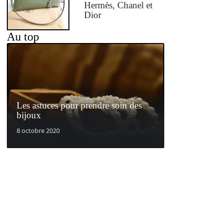
Hermès, Chanel et
Dior
Au top
Les astuces pour prendre soin des
bijoux
8 octobre 2020