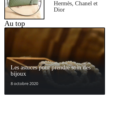
Hermès, Chanel et
Dior
Au top
Les astuces pour prendre soin des
bijoux
8 octobre 2020