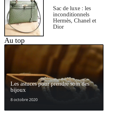
Sac de luxe : les
inconditionnels
Hermès, Chanel et
Dior
Au top
Les astuces pour prendre soin des
bijoux
8 octobre 2020