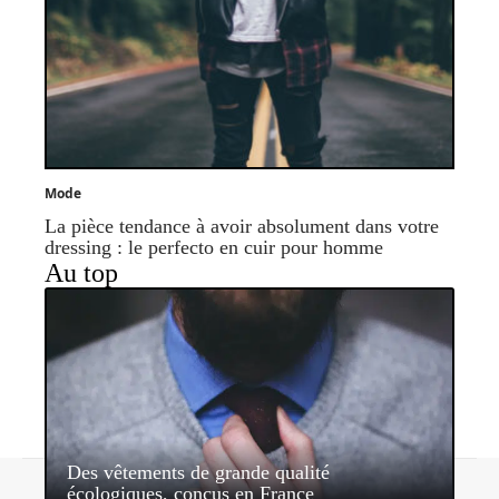
Mode
La pièce tendance à avoir absolument dans votre
dressing : le perfecto en cuir pour homme
Au top
Des vêtements de grande qualité
Contact
Mentions légales
Sitemap
écologiques, conçus en France