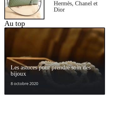
Hermès, Chanel et
Dior
Au top
Les astuces pour prendre soin des
bijoux
8 octobre 2020