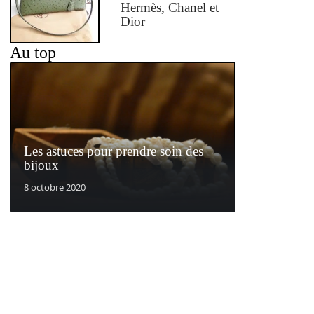
Hermès, Chanel et
Dior
Au top
Les astuces pour prendre soin des
bijoux
8 octobre 2020