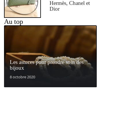
Hermès, Chanel et
Dior
Au top
Les astuces pour prendre soin des
bijoux
8 octobre 2020