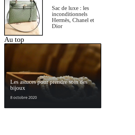
Sac de luxe : les
inconditionnels
Hermès, Chanel et
Dior
Au top
Les astuces pour prendre soin des
bijoux
8 octobre 2020