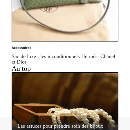
Accessoires
Sac de luxe : les inconditionnels Hermès, Chanel
et Dior
Au top
Contact
Mentions légales
Sitemap
Les astuces pour prendre soin des bijoux