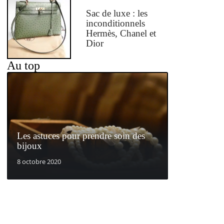
Sac de luxe : les
inconditionnels
Hermès, Chanel et
Dior
Au top
Les astuces pour prendre soin des
bijoux
8 octobre 2020